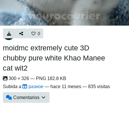
0
moidmc extremely cute 3D
chubby pure white Khao Manee
cat wit2
300 × 326 — PNG 182.8 KB
Subida a
разное
—
hace 11 meses
— 835 visitas
Comentarios