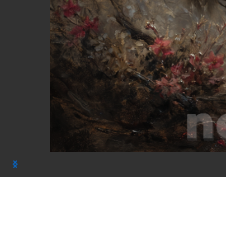
красивые забавные котики созданные нейр