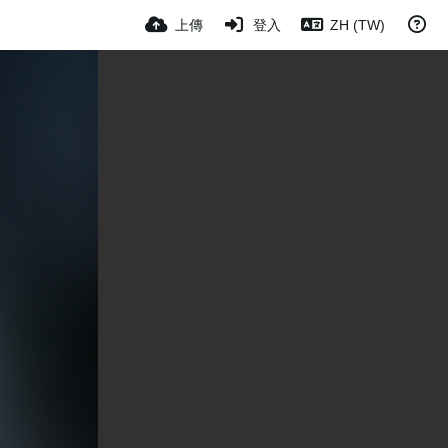
上傳
登入
ZH (TW)