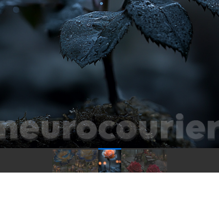
нты (4)