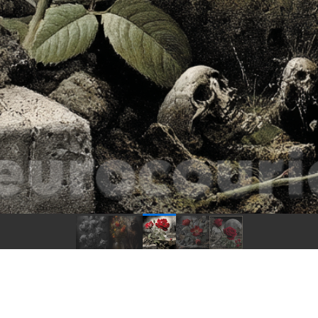
озы (63)