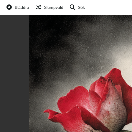
Bläddra
Slumpvald
Sök