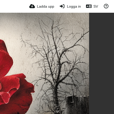
Ladda upp
Logga in
SV